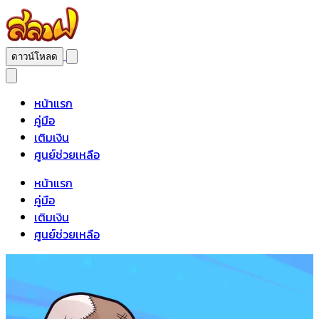
ดาวน์โหลด
หน้าแรก
คู่มือ
เติมเงิน
ศูนย์ช่วยเหลือ
หน้าแรก
คู่มือ
เติมเงิน
ศูนย์ช่วยเหลือ