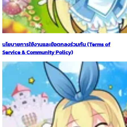
นโยบายการใช้งานและข้อตกลงร่วมกัน (Terms of
Service & Community Policy)