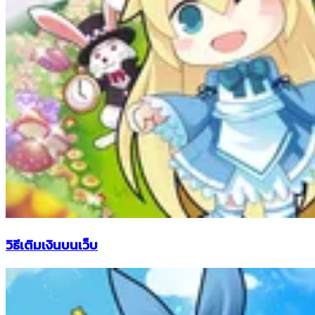
วิธีเติมเงินบนเว็บ