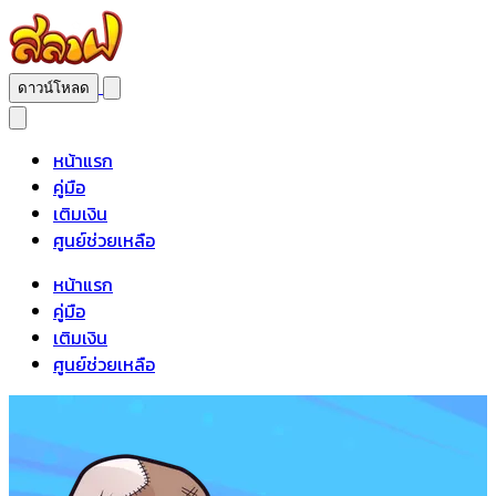
ดาวน์โหลด
หน้าแรก
คู่มือ
เติมเงิน
ศูนย์ช่วยเหลือ
หน้าแรก
คู่มือ
เติมเงิน
ศูนย์ช่วยเหลือ