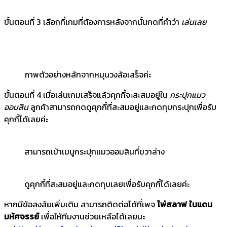
ขั้นตอนที่ 3 เลือกที่เกมที่ต้องการหลังจากนั้นกดที่คำว่า
เล่นเลย
ภาพตัวอย่างหลักจากหมุนวงล้อเสร็จค่ะ
ขั้นตอนที่ 4 เมื่อเล่นเกมเสร็จแล้วคุกกี้จะสะสมอยู่ใน
กระปุกแมว
ออมสิน
ลูกค้าสามารถกดดูคุกกี้ที่สะสมอยู่และกดทุบกระปุกเพื่อรับ
คุกกี้ได้เลยค่ะ
สามารถเข้าเมนูกระปุกแมวออมสินที่ขวาล่าง
ดูคุกกี้ที่สะสมอยู่และกดทุบเลยเพื่อรับคุกกี้ได้เลยค่ะ
หากมีข้อสงสัยเพิ่มเติม สามารถติดต่อได้ที่เพจ
ไพ่สลาฟ ในแดน
มหัศจรรย์
เพื่อให้ทีมงานช่วยเหลือได้เลยนะ