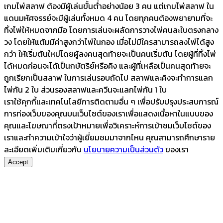
เกมไพ่สลาฟ ต้องมีผู้เล่นขั้นต่ำอย่างน้อย 3 คน แต่เกมไพ่สลาฟ ใน
แดนมหัศจรรย์จะมีผู้เล่นทั้งหมด 4 คน โดยทุกคนต้องพยายามที่จะ
ทิ้งไพ่ให้หมดจากมือ โดยการเล่นจะผลัดการวางไพ่คนละใบตรงกลาง
วง โดยให้แต้มมีค่าสูงกว่าไพ่ในกอง เมื่อไม่มีใครสามารถลงไพ่ได้สูง
กว่า ให้เริ่มต้นใหม่โดยผู้ลงคนสุดท้ายจะเป็นคนเริ่มต้น โดยผู้ที่ทิ้งไพ่
ได้หมดก่อนจะได้เป็นกษัตริย์หรือคิง และผู้ที่เหลือเป็นคนสุดท้ายจะ
ถูกเรียกเป็นสลาฟ ในการเล่นรอบถัดไป สลาฟและคิงจะทำการแลก
ไพ่กัน 2 ใบ ส่วนรองสลาฟและควีนจะแลกไพ่กัน 1 ใบ
เราใช้คุกกี้และเทคโนโลยีการติดตามอื่น ๆ เพื่อปรับปรุงประสบการณ์
การท่องเว็บของคุณบนเว็บไซต์ของเราเพื่อแสดงเนื้อหาในแบบของ
คุณและโฆษณาที่ตรงเป้าหมายเพื่อวิเคราะห์การเข้าชมเว็บไซต์ของ
เราและทำความเข้าใจว่าผู้เยี่ยมชมมาจากไหน คุณสามารถศึกษาราย
ละเอียดเพิ่มเติมเกี่ยวกับ
นโยบายความเป็นส่วนตัว
ของเรา
Accept