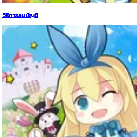
วิธีการลบบัญชี