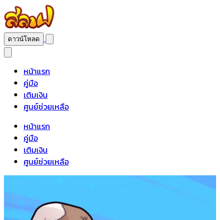
ดาวน์โหลด
หน้าแรก
คู่มือ
เติมเงิน
ศูนย์ช่วยเหลือ
หน้าแรก
คู่มือ
เติมเงิน
ศูนย์ช่วยเหลือ