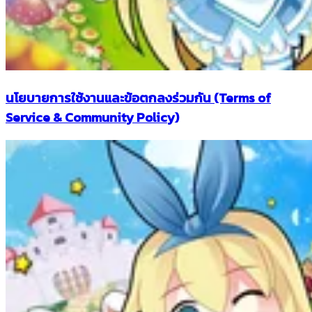
นโยบายการใช้งานและข้อตกลงร่วมกัน (Terms of
Service & Community Policy)