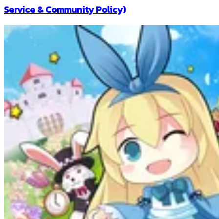
Service & Community Policy)