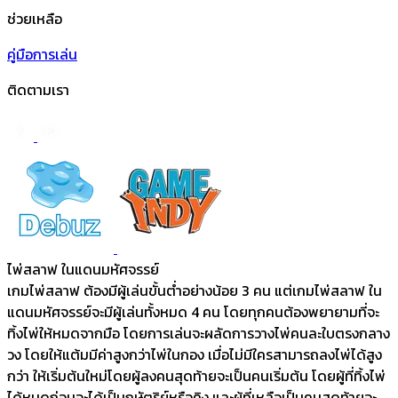
ช่วยเหลือ
คู่มือการเล่น
ติดตามเรา
ไพ่สลาฟ ในแดนมหัศจรรย์
เกมไพ่สลาฟ ต้องมีผู้เล่นขั้นต่ำอย่างน้อย 3 คน แต่เกมไพ่สลาฟ ใน
แดนมหัศจรรย์จะมีผู้เล่นทั้งหมด 4 คน โดยทุกคนต้องพยายามที่จะ
ทิ้งไพ่ให้หมดจากมือ โดยการเล่นจะผลัดการวางไพ่คนละใบตรงกลาง
วง โดยให้แต้มมีค่าสูงกว่าไพ่ในกอง เมื่อไม่มีใครสามารถลงไพ่ได้สูง
กว่า ให้เริ่มต้นใหม่โดยผู้ลงคนสุดท้ายจะเป็นคนเริ่มต้น โดยผู้ที่ทิ้งไพ่
ได้หมดก่อนจะได้เป็นกษัตริย์หรือคิง และผู้ที่เหลือเป็นคนสุดท้ายจะ