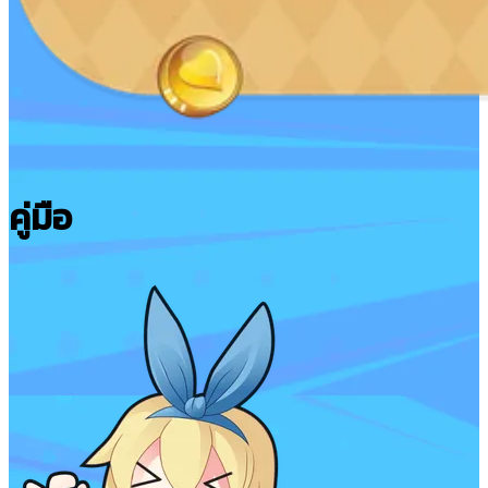
คู่มือ