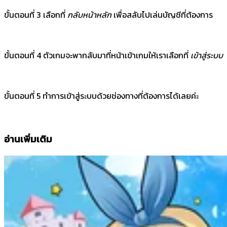
ขั้นตอนที่ 3 เลือกที่
กลับหน้าหลัก
เพื่อสลับไปเล่นบัญชีที่ต้องการ
ขั้นตอนที่ 4 ตัวเกมจะพากลับมาที่หน้าเข้าเกมให้เราเลือกที่
เข้าสู่ระบบ
ขั้นตอนที่ 5 ทำการเข้าสู่ระบบด้วยช่องทางที่ต้องการได้เลยค่ะ
อ่านเพิ่มเติม